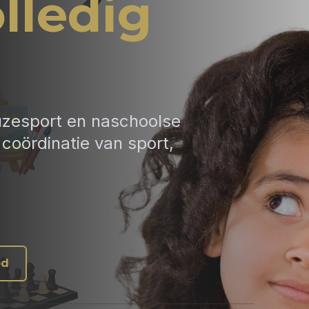
lledig
uzesport en naschoolse
coördinatie van sport,
od