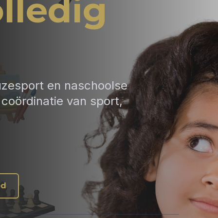
lledig
uzesport en naschoolse
coördinatie van sport,
od