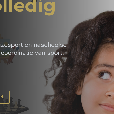
lledig
uzesport en naschoolse
coördinatie van sport,
od