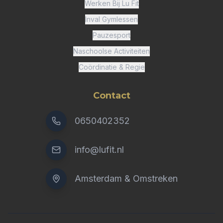
Werken Bij Lu Fit
Inval Gymlessen
Pauzesport
Naschoolse Activiteiten
Coördinatie & Regie
Contact
0650402352
info@lufit.nl
Amsterdam & Omstreken